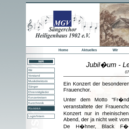
Home
Aktuelles
Wir
WIR
Jubil�um - L
Wir
07
Vorstand
Musikdirektorin
Ein Konzert der besonderen
Sänger
Frauenchor.
Ehrenmitglieder
Konzertreisen
Unter dem Motto "Fr�n
Kurzchronik
veranstaltete der Frauenc
Rückblick
Konzert nur in rheinisch
Login/Intern
Abend, der ja nicht weit vo
De H�hner, Black F��s