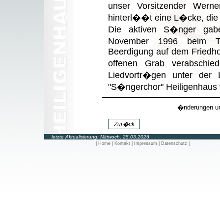
unser Vorsitzender Wern
hinterl��t eine L�cke, die 
Die aktiven S�nger gab
November 1996 beim To
Beerdigung auf dem Friedhof
offenen Grab verabschie
Liedvortr�gen unter der
"S�ngerchor" Heiligenhaus 
�nderungen un
letzte Aktualisierung:
Mittwoch, 25.03.2026
| Home
| Kontakt
| Impressum
| Datenschutz |