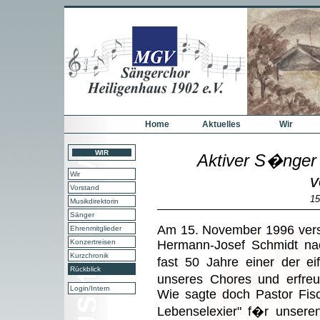
Home
Aktuelles
Wir
WIR
Aktiver S�nger
Wir
v
Vorstand
15
Musikdirektorin
Sänger
Am 15. November 1996 vers
Ehrenmitglieder
Konzertreisen
Hermann-Josef Schmidt nac
Kurzchronik
fast 50 Jahre einer der e
Rückblick
unseres Chores und erfreut
Login/Intern
Wie sagte doch Pastor Fisc
Lebenselexier" f�r unser